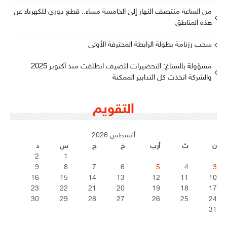
من الساعة منتصف النهار إلى الخامسة مساء.. قطع دوري للكهرباء عن
هذه المناطق
سحب رزنامة بطولة الرابطة المحترفة الأولى
مسؤولة بالستاغ: التحضيرات للصيف انطلقت منذ أكتوبر 2025
والشركة اتخذت كل التدابير الممكنة
التقويم
أغسطس 2026
ن
ث
أرب
خ
ج
س
د
2
1
9
8
7
6
5
4
3
16
15
14
13
12
11
10
23
22
21
20
19
18
17
30
29
28
27
26
25
24
31