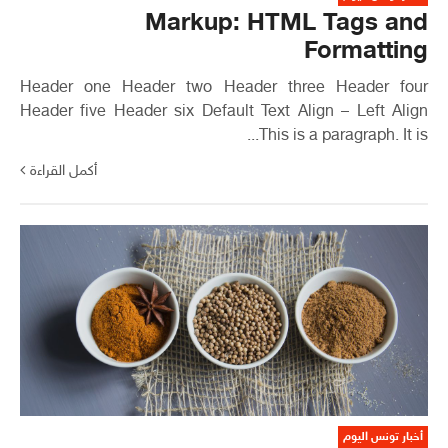
Markup: HTML Tags and
Formatting
Header one Header two Header three Header four
Header five Header six Default Text Align – Left Align
This is a paragraph. It is...
أكمل القراءة
أخبار تونس اليوم