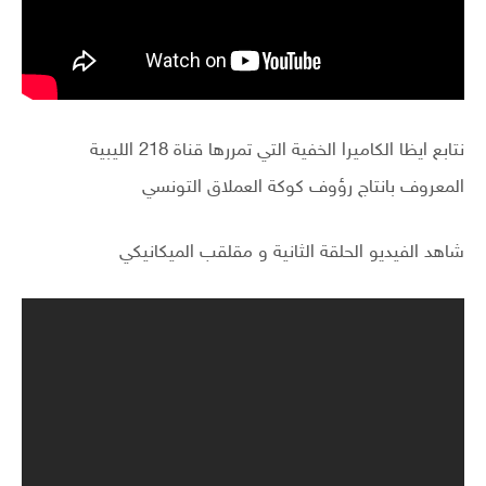
نتابع ايظا الكاميرا الخفية التي تمررها قناة 218 الليبية
المعروف بانتاج رؤوف كوكة العملاق التونسي
شاهد الفيديو الحلقة الثانية و مقلقب الميكانيكي