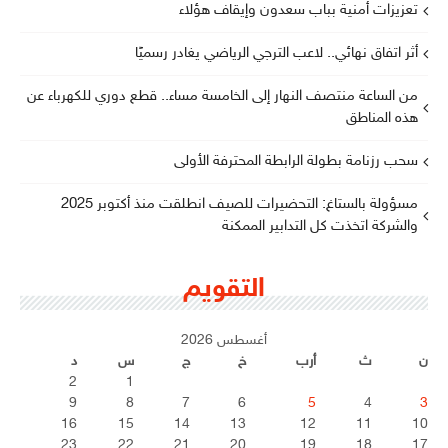
تعزيزات أمنية بباب سعدون وإيقاف هؤلاء
أثر اتفاق نهائي.. لاعب الترجي الرياضي يغادر رسميًا
من الساعة منتصف النهار إلى الخامسة مساء.. قطع دوري للكهرباء عن
هذه المناطق
سحب رزنامة بطولة الرابطة المحترفة الأولى
مسؤولة بالستاغ: التحضيرات للصيف انطلقت منذ أكتوبر 2025
والشركة اتخذت كل التدابير الممكنة
التقويم
أغسطس 2026
ن
ث
أرب
خ
ج
س
د
2
1
9
8
7
6
5
4
3
16
15
14
13
12
11
10
23
22
21
20
19
18
17