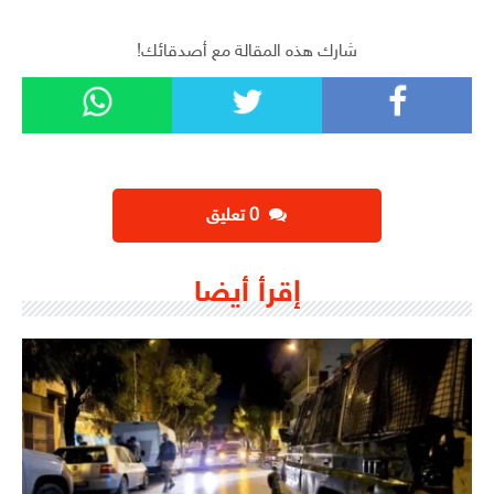
شارك هذه المقالة مع أصدقائك!
‫0 تعليق
إقرأ أيضا