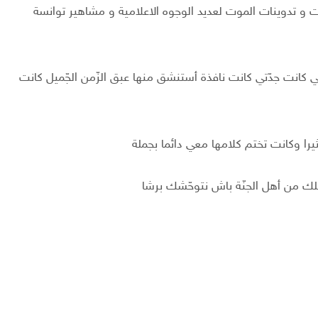
 و تدوينات الموت لعديد الوجوه الاعلامية و مشاهير توانسة
ي كانت جدّتي كانت نافذة أستنشق منها عبق الزّمن الجّميل كانت
ا وكانت تختم كلامها معي دائما بجملة
جعلك من أهل الجنّة باش نتوحّشك برشا