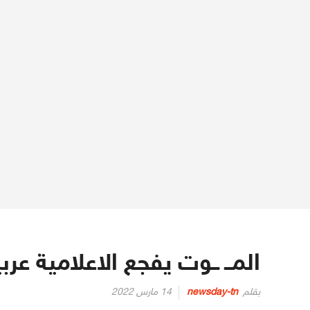
المــ ــوت يفجع الاعلامية عر
Posted
بقلم
newsday-tn
14 مارس 2022
on