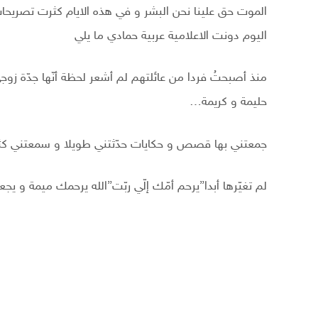
الموت حق علينا نحن البشر و في هذه الايام كثرت تصريحات
اليوم دونت الاعلامية عربية حمادي ما يلي
منذ أصبحتُ فردا من عائلتهم لم أشعر لحظة أنّها جدّة زوج
حليمة و كريمة…
جمعتني بها قصص و حكايات حدّثتني طويلا و سمعتني كثير
لم تغيّرها أبدا”يرحم أمّك إلّي ربّت”الله يرحمك ميمة و ي