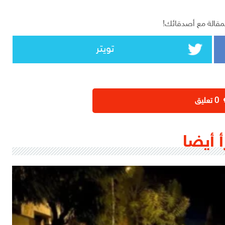
مقالة مع أصدقائك!
تويتر
‫0 تعليق
أ أيضا