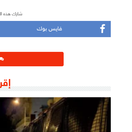
شارك هذه ال
فايس بوك
إقر