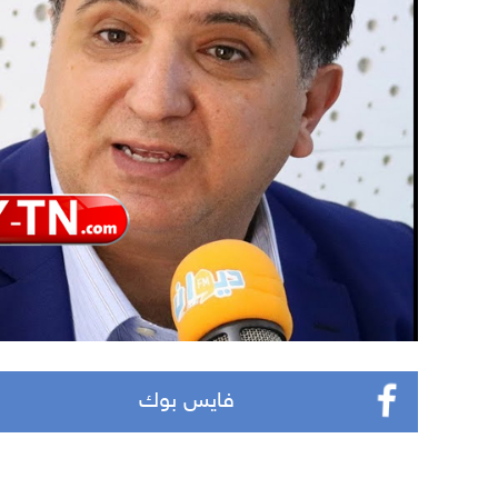
فايس بوك