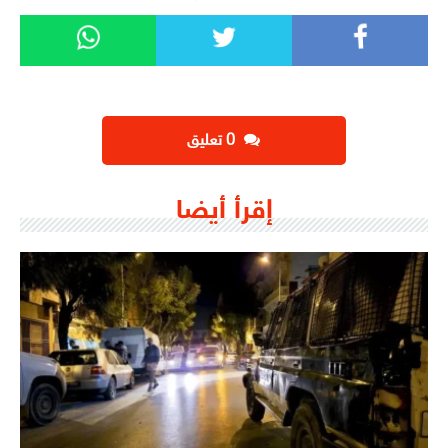
‫0 تعليق
إقرأ أيضا