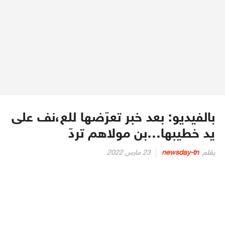
بالفيديو: بعد خبر تعرّضها للع،نف على
يد خطيبها…بن مولاهم تردّ
Posted
بقلم
newsday-tn
23 مارس 2022
on