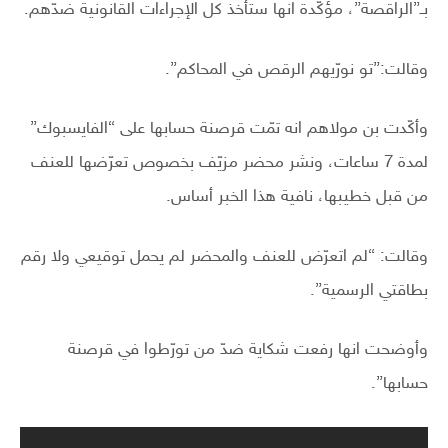
بـ”الراقصة”، مؤكّدة انها ستأخذ كل الإجراءات القانونية ضدّهم.
وقالت:”تو نورّيهم الرقص في المحاكم”.
وأكّدت بن مولاهم انه تمّت قرصنة حسابها على “الفايسبوك”
لمدة 7 ساعات، ونشر محضر مزيّف بخصوص تعرّضها للعنف
من قبل خطيبها، نافية هذا الخبر أساس.
وقالت: “لم اتعرّض للعنف والمحضر لم يحمل توقيعي ولا رقم
بطاقتي الرسمية”.
وأوضحت انها رفعت شكاية ضدّ من تورّطوا في قرصنة
حسابها”.