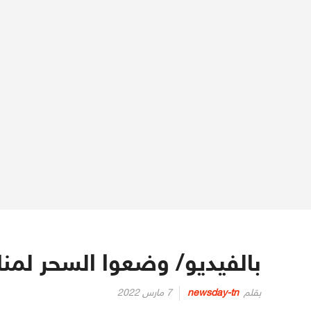
بالفيديو/ وضعوا السحر لمن
Posted
بقلم
newsday-tn
7 مارس 2022
on