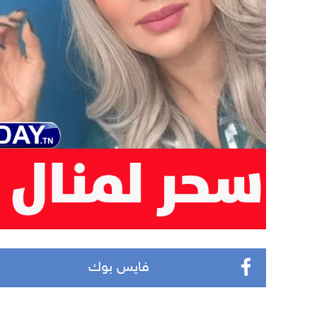
فايس بوك