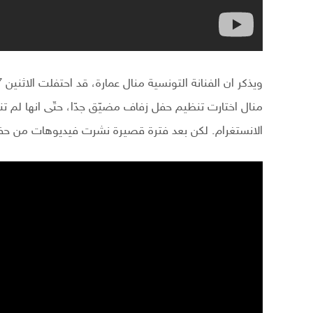
منال اختارت تنظيم حفل زفاف مضيّق جدّا، حتّى انها لم ت
الانستغرام. لكن بعد فترة قصيرة نشرت فيديوهات من حف