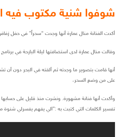
شوفوا شنية مكتوب فيه 
أكدت الفنانة منال عمارة أنها وجدت “سحراً” في حفل زفاف
وقالت منال عمارة لدى استضافتها ليلة البارحة في برنامج
أنها قامت بتصوير ما وجدته ثم ألقته في البحر دون أن تشعر
على من وضع السحر،
وأكدت أنها فنانة مشهورة. ونشرت منذ قليل على حسابها 
تفسير الكلمات التي كتبت به :”الي يفهم يفسرلي شنوة م