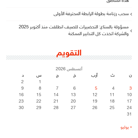
هذه المناطق
سحب رزنامة بطولة الرابطة المحترفة الأولى
مسؤولة بالستاغ: التحضيرات للصيف انطلقت منذ أكتوبر 2025
والشركة اتخذت كل التدابير الممكنة
التقويم
أغسطس 2026
ن
ث
أرب
خ
ج
س
د
2
1
9
8
7
6
5
4
3
16
15
14
13
12
11
10
23
22
21
20
19
18
17
30
29
28
27
26
25
24
31
« يوليو