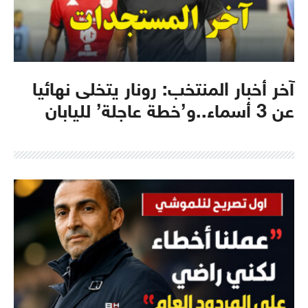
آخر أخبار المنتخب: رونار يتخلى نهائيا
عن 3 أسماء..و’خطة عاجلة’ لليابان