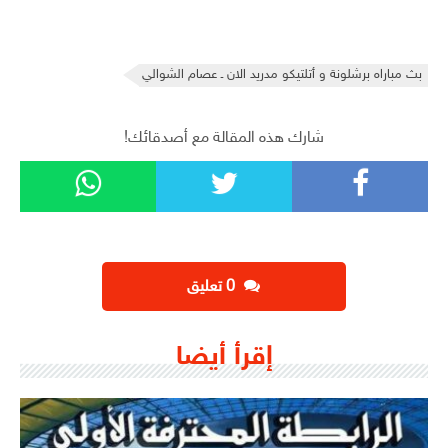
بث مباراه برشلونة و أتلتيكو مدريد الان ـ عصام الشوالي
شارك هذه المقالة مع أصدقائك!
‫0 تعليق
إقرأ أيضا