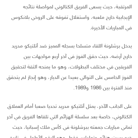
المرتقبة، حيث يسعى الفريق الكتالوني لمواصلة نتائجه
الإيجابية خارج ملعبه، واستغلال تفوقه على الروخي بلانكوس
في المباريات الأخيرة.
يدخل برشلونة اللقاء متسلحا بسجله المميز ضد أتلتيكو مدريد
خارج أرضه، حيث حقق الفوز في آخر أربع مواجهات بين
الفريقين في مختلف البطولات، وهو ما يمنحه الثقة لتحقيق
الفوز الخامس على التوالي بعيدا عن الديار، وهو إنجاز لم يتحقق
منذ الفترة بين 1986 و1989.
على الجانب الآخر، يمثل أتلتيكو مدريد تحديا صعبا أمام العملاق
الكتالوني، خاصة بعد سلسلة الهزائم التي تلقاها الفريق في آخر
ثماني مباريات جمعته ببرشلونة في كأس ملك إسبانيا، حيث
خرج بست هزائم وتعادلين فقط، وهو الرقم الأطول في تاريخ