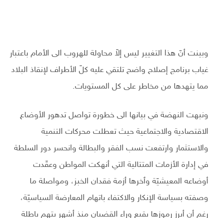
وبينت أنّ هذا التغيير ليس إلاّ محاولة للهروب الى الأمام باعتبار
غياب برنامج إصلاح واضح تلتقي عليه كلّ الأطراف لإنقاذ البلاد
مما يتهدها من مخاطر على كل المستويات.
ونبهت النهضة في بيانها الى خطورة تواصل تدهور الأوضاع
الاقتصادية والاجتماعية حيث تعطلت محركات التنمية
والاستثمار وارتفعت نسب الفقر والبطالة وانحسر دور السلطة
في إدارة الأزمات المتتالية التي أنهكت المواطن وعقّدت
أوضاعه المعيشيّة وٱخرها أزمة فقدان الخبز، ومواصلة ما
وصفته بسياسة الإنكار والاكتفاء باتهام المعارضة السياسيّة،
رغم أن أبرز رموزها يقبع وراء القضبان منذ أشهر بتهم باطلة