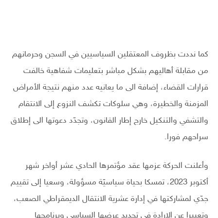
كما نددت بظروف المعتقلين السياسيين في السجن وحرمانهم
من مقابلة أهاليهم بشكل مباشر بتعليمات شفاهية خالفت
قرارات القضاء، إضافة الى ما يعانيه عدد منهم نتيجة الأمراض
المزمنة والخطيرة، وهي سلوكات تكشف النزوع إلى الانتقام
والتشفي والتنكيل خارج إطار القانون، وتجدّد دعوتها الى إطلاق
سراحهم فورا.
وأعلنت الحركة عزمها عقد مؤتمرها الحادي عشر أواخر شهر
أكتوبر 2023، تمسكا بحياة سياسيّة مسؤولة، وسعيا إلى تقييم
جدّي لمشاركتها في إدارة عشرية الانتقال الديمقراطي الصعب،
وتعبيرا عن الإرادة في تجديد عرضها السياسي وبرنامجها