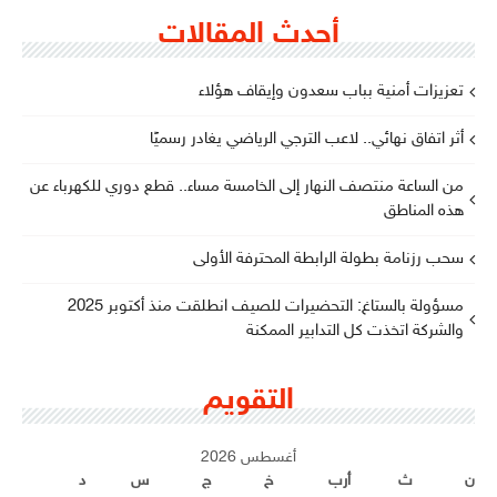
أحدث المقالات
تعزيزات أمنية بباب سعدون وإيقاف هؤلاء
أثر اتفاق نهائي.. لاعب الترجي الرياضي يغادر رسميًا
من الساعة منتصف النهار إلى الخامسة مساء.. قطع دوري للكهرباء عن
هذه المناطق
سحب رزنامة بطولة الرابطة المحترفة الأولى
مسؤولة بالستاغ: التحضيرات للصيف انطلقت منذ أكتوبر 2025
والشركة اتخذت كل التدابير الممكنة
التقويم
أغسطس 2026
ن
ث
أرب
خ
ج
س
د