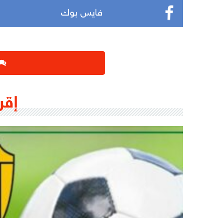
فايس بوك
إقر