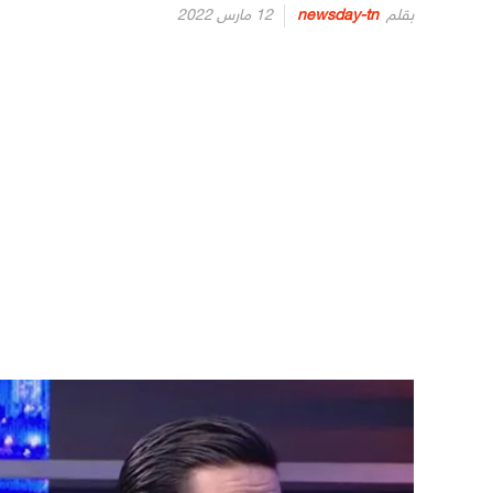
Posted
بقلم
newsday-tn
12 مارس 2022
on