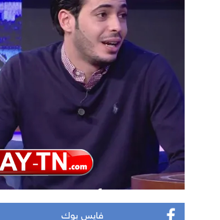
فايس بوك