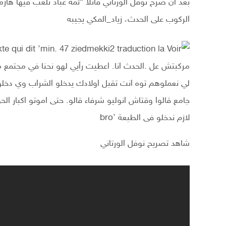
بعد أن صرح نوفل الورتاني قائلا “ثمه عباد تلعب فيها ها
الركوب على الحدث، زياد_المكي يجيبه
شاهد تصريح نوفل الورتاني