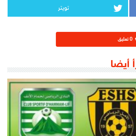
تويتر
‫0 تعليق
أ أيضا