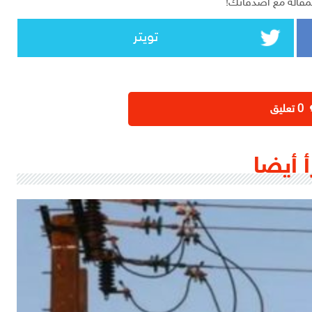
مقالة مع أصدقائك!
تويتر
‫0 تعليق
أ أيضا