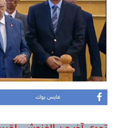
فايس بوك