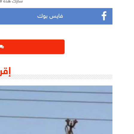
شارك هذه ال
فايس بوك
إقر