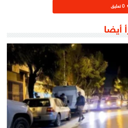
‫0 تعليق
أ أيضا