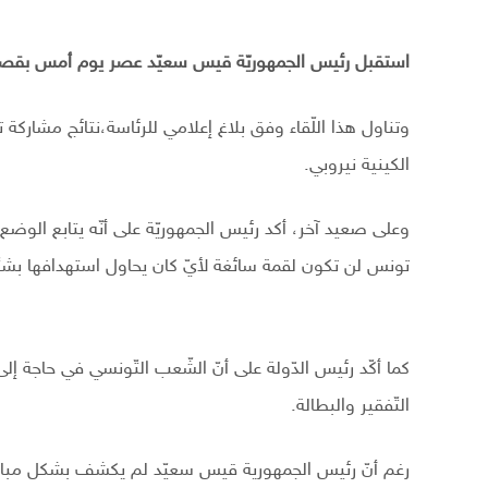
استقبل رئيس الجمهوريّة قيس سعيّد عصر يوم أمس بقصر ق
وتناول هذا اللّقاء وفق بلاغ إعلامي للرئاسة،نتائج مشاركة
الكينية نيروبي.
وعلى صعيد آخر، أكد رئيس الجمهوريّة على أنّه يتابع الوضع ع
تونس لن تكون لقمة سائغة لأيّ كان يحاول استهدافها بشتّى 
كما أكّد رئيس الدّولة على أنّ الشّعب التّونسي في حاجة إ
التّفقير والبطالة.
رغم أنّ رئيس الجمهورية قيس سعيّد لم يكشف بشكل مباشر 