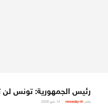
رئيس الجمهورية: تونس لن ت
Posted
بقلم
newsday-tn
14 مايو 2026
on