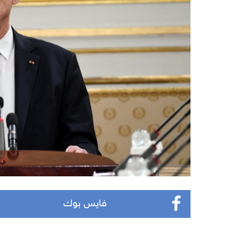
فايس بوك