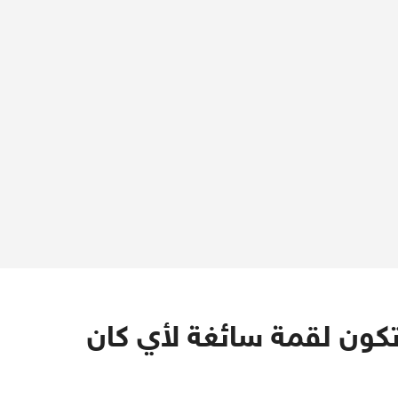
كون لقمة سائغة لأي كان