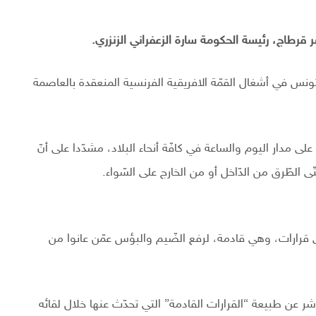
رطاج، رئيسة الحكومة سارة الزعفراني الزنزري.
 تونس في أشغال القمّة الافريقية الفرنسية المنعقدة بالعاصمة
لى مدار اليوم والساعة في كافّة أنحاء البلاد، مشدّدا على أنّ
الطّرق من الدّاخل أو من الخارج على السّواء.
لى قرارات، وهي قادمة، لرفع الضّيم والبؤس عمّن عانوا من
عن طبيعة “القرارات القادمة” التي تحدّث عنها خلال لقائه