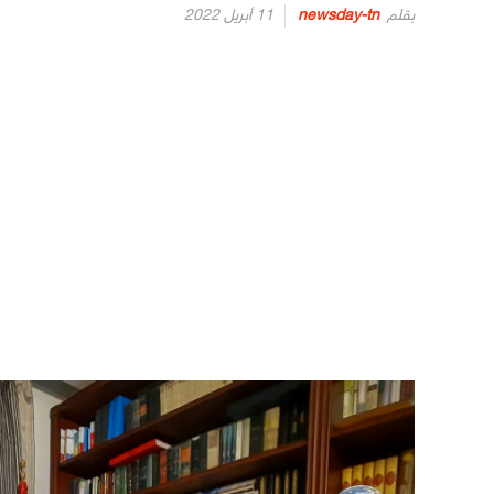
Posted
بقلم
newsday-tn
11 أبريل 2022
on