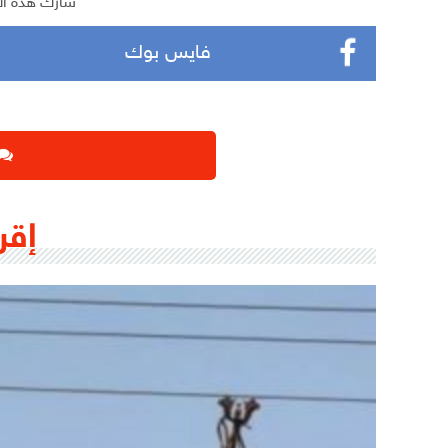
شارك هذه ال
فايس بوك
إقر