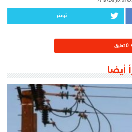
مقالة مع أصدقائك!
تويتر
‫0 تعليق
أ أيضا