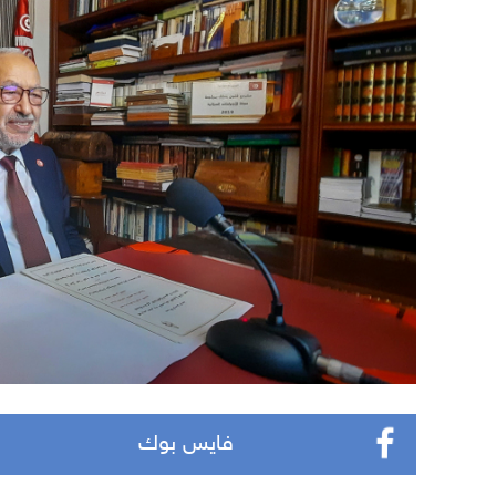
فايس بوك