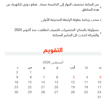
من الساعة منتصف النهار إلى الخامسة مساء.. قطع دوري للكهرباء عن
هذه المناطق
سحب رزنامة بطولة الرابطة المحترفة الأولى
مسؤولة بالستاغ: التحضيرات للصيف انطلقت منذ أكتوبر 2025
والشركة اتخذت كل التدابير الممكنة
التقويم
أغسطس 2026
ن
ث
أرب
خ
ج
س
د
2
1
9
8
7
6
5
4
3
16
15
14
13
12
11
10
23
22
21
20
19
18
17
30
29
28
27
26
25
24
31