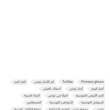
Prionace glauca
TunSea
آخر الأخبار تونس
أخبار البحر
أخبار اليوم
أخبار تونس
أسماك القرش
البحر الأبيض المتوسط
البيئة في تونس
الحياة البحرية
السواحل التونسية
الشواطئ التونسية
المصطافين
تونس
جمعية تونسي للعلوم التشاركية
حماية الكائنات البحرية