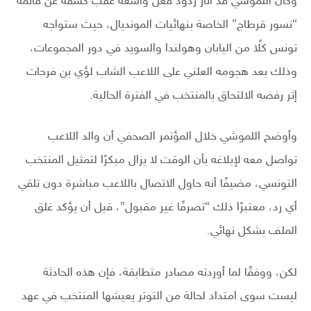
وكان اللموشي قد أثار ردود فعل واسعة عقب كشفه عن قائمة
“نسور قرطاج” الخاصة بنهائيات المونديال، حيث ستواجه
تونس كلًا من اليابان وهولندا والسويد في دور المجموعات،
وذلك بعد هجومه العلني على اللاعب الشاب لؤي بن فرحات
إثر رفضه الالتحاق بالمنتخب في الفترة الحالية.
وأوضح اللموشي خلال المؤتمر الصحفي أن والد اللاعب
تواصل معه لإبلاغه بأن الوقت لا يزال مبكرًا لتمثيل المنتخب
التونسي، مضيفًا أنه حاول الاتصال باللاعب مباشرة دون تلقي
أي رد، معتبرًا ذلك “تصرفًا غير مقبول”، قبل أن يؤكد غلق
الملف بشكل نهائي.
لكن، ووفقًا لما أوردته مصادر متطابقة، فإن هذه الحادثة
ليست سوى امتداد لحالة من التوتر يعيشها المنتخب في عهد