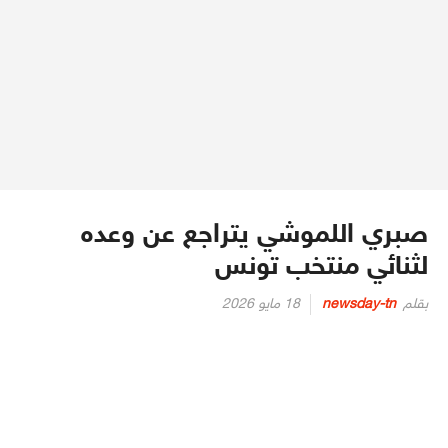
صبري اللموشي يتراجع عن وعده
لثنائي منتخب تونس
Posted
بقلم
newsday-tn
18 مايو 2026
on