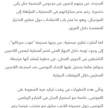
الجديدة، من بينهم لاعبين من مزدوجي الجنسية مثل راني
خضيرة، رغم عدم مشاركتهم في التصفيات المؤهلة إلى
المونديال، وهو ما فتح باب الانتقادات حول معايير الاختيار
المعتمدة داخل الفريق.
كما أشارت تقارير صحفية، من بينها صحيفة “فوت ميركاتو”،
إلى وجود توجه داخل الجهاز الفني لمنح أفضلية لبعض اللاعبين
الناشطين في الدوري المحلي، في خطوة يُعتقد أنها مرتبطة
بحوافز مالية يحصل عليها الاتحاد التونسي عند استدعاء اللاعبين
المحليين خلال التوقفات الدولية.
وتأتي هذه التطورات في وقت تتزايد فيه الضغوط على
اللموشي، خاصة مع استمرار الجدل في الشارع الرياضي
التونسي حول مسيرته كلاعب سابق مع منتخب فرنسا رغم