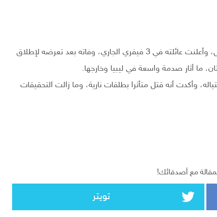
وقتل سيف الإسلام القذافي في عملية اغتيال مثيرة للجدل، وأعلنت عائلته في 3 فيفري الجاري، وفاته بعد تعرضه لإطلاق
ن، ما أثار صدمة واسعة في ليبيا وخارجها.
اله، وأكدت أنه قتل متأثرا بطلقات نارية، وما زالت التحقيقات
مقالة مع أصدقائك!
تويتر