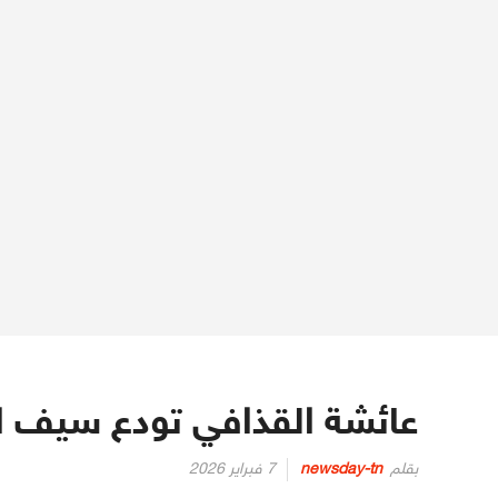
عائشة القذافي تودع سيف ال
Posted
بقلم
newsday-tn
7 فبراير 2026
on