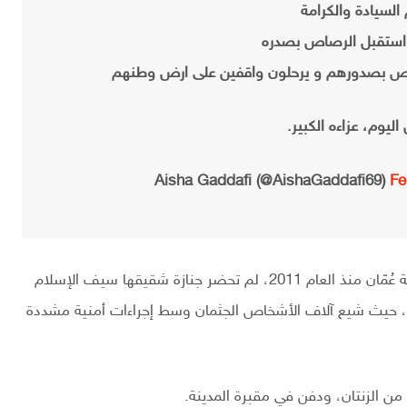
السيادة والكرامة
 استقبل الرصاص بصدره
اص بصدورهم و يرحلون واقفين على ارض وطنهم
اليوم، عزاءه الكبير.
Fe
من الجدير ذكره، أن عائشة القذافي، التي تعيش في سلطنة عُمّان منذ العام 2011، لم تحضر جنازة شقيقها سيف الإسلام
يا، حيث شيع آلاف الأشخاص الجثمان وسط إجراءات أمنية مشددة
ن الزنتان، ودفن في مقبرة المدينة.