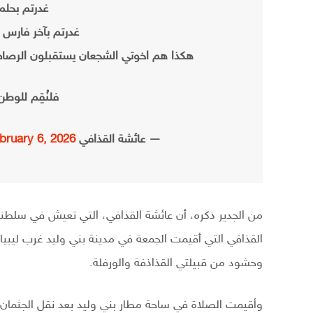
غدرتم بحلم 
غدرتم بآخر فارس
هكذا هم اخوتي الشجعان يستقبلون الرص
فلنُقِم للوطن 
— عائشة القذافي Aisha Gaddafi (@AishaGaddafi69)
bruary 6, 2026
القذافي التي أقيمت الجمعة في مدينة بني وليد غرب ليب
وحشود من قبيلتي القذاذفة والورفلة.
وأقيمت الصلاة في ساحة مطار بني وليد بعد نقل الجثمان م