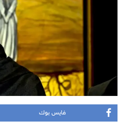
فايس بوك