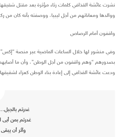
نشرت عائشة القذافي كلمات رثاء مؤثرة بعد مقتل شقيقها 
ووالدها ومعاناتهم من أجل ليبيا، ووصفته بأنه كان من ركائ
واقفون أمام الرصاص
وفي منشور لها خلال الساعات الماضية عبر منصة “إكس”، 
بصدورهم “وهم واقفون من أجل الوطن”، وأن ما أصابهم كان
ودعت عائشة القذافي إلى إعادة بناء الوطن كعزاء لشقيقها.
غدرتم بالجبل… 
غدرتم بمن أبى ا
وآثر أن يبقى