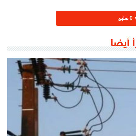
‫0 تعليق
أ أيضا