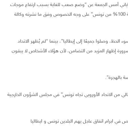
و تاياني أمس الجمعة عن “وضع صعب للغاية بسبب ارتفاع موجات
الهجرة غير النظامية من تونس وليبيا”، والتي “زادت بنسبة 100% من تونس” على وجه الخصوص وفق ما نشرته وكالة
 الحظ، وصلوا جميعًا إلى إيطاليا”، بينما “لم يُظهر الاتحاد
هم ضرورة إظهار المزيد من التضامن، لأن هؤلاء الأشخاص لا يبقون
ة بالهجرة”.
الي من الاتحاد الأوروبي تجاه تونس” في مجلس الشؤون الخارجية
ص في ابرام اتفاق عاجل يهم البلدين تونس و ايطاليا