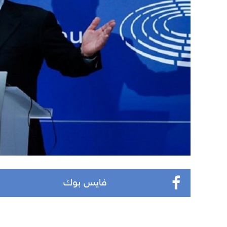
فايس بوك