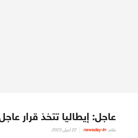
عاجل: إيطاليا تتخذ قرار عاج
Posted
بقلم
newsday-tn
22 أبريل 2023
on