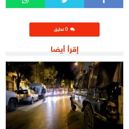
‫0 تعليق
إقرأ أيضا