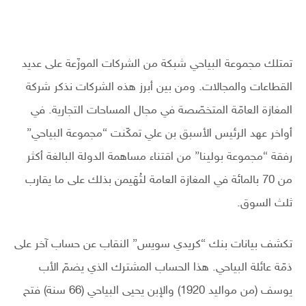
تمتلك مجموعة البياحي شبكة من الشركات الموزّعة على عديد
القطاعات والمجالات. ومن بين أبرز هذه الشركات نذكر شركة
المغازة العامّة المتخصّصة في مجال المساحات التجارية. في
أواخر عهد الرئيس الأسبق بن علي تمكّنت “مجموعة البياحي”
رفقة “مجموعة بولينا” من اقتناء مساهمة الدولة البالغة أكثر
من 70 بالمائة في المغازة العامة لتُهَيمن بذلك على ما يقارب
ثلث السوق.
تكشف بيانات بنك “كريدي سويس” النقاب عن حساب آخر على
ذمّة عائلة البياحي. هذا الحساب المشترك الذي يضمّ الأب
يوسف (من مواليد 1920) والإبن يحيى البياحي (66 سنة) فتح