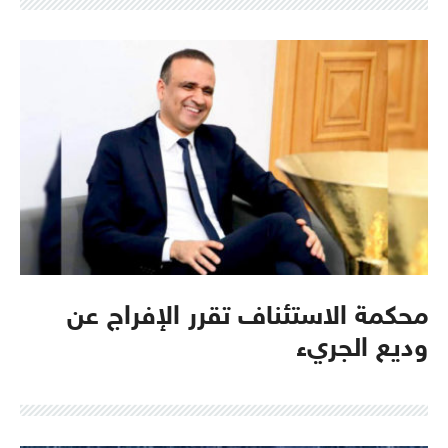
محكمة الاستئناف تقرر الإفراج عن
وديع الجريء