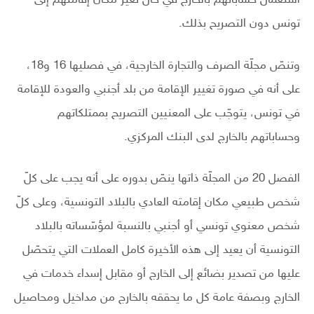
استعمال حساباتهم بالخارج في حال تغيّر مكان إقامتهم إلى
تونس دون التصريح بذلك.
وتنصّ مجلّة الصرف والتجارة الخارجية، في فصليها 16 و18،
على أنه في صورة تغيير الإقامة من بلد أجنبي والعودة للإقامة
في تونس، يتوجّب على المعنيين التصريح بممتلكاتهم
وحساباتهم بالخارج لدى البنك المركزي.
الفصل 20 من المجلّة ذاتها ينصّ بدوره على أنه يجب على كلّ
شخص طبيعي مكان إقامته العادي بالبلاد التونسية، وعلى كلّ
شخص معنوي تونسي أو أجنبي بالنسبة لمؤسّساته بالبلاد
التونسية أن يعيد إلى هذه الأخيرة كامل العملات التي يتحصّل
عليها من تصدير بضائع إلى الخارج أو مقابل إسداء خدمات في
الخارج وبصفة عامة كل ما يحققه بالخارج من مداخيل ومحاصيل