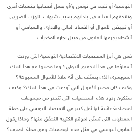
التونسية أو تقيم في تونس و/أو يحمل أصحابها جنسيات أخرى
وتلاحقهم العدالة في بلدانهم بسبب شبهات التهرّب الضريبي
أو تبييض الأموال أو الفساد المالي والإداري والسياسي أو
أنشطة يجرمها القانون من قبيل تجارة المخدرات.
فمن هي أبرز الشخصيات الاقتصادية التونسية التي وردت
أسماؤها في هذا التحقيق الدولي؟ وما قصتها مع هذا البنك
السويسري الذي يصنّف على أنّه ملاذ للأموال المشبوهة؟
وكيف كان مصير الأموال التي أودعت في هذا البنك؟ وكيف
ستكون ردود هذه الشخصيات التي تنحدر من مجموعات
اقتصادية عائلية لها ثقل كبير في الاقتصاد التونسي على جملة
المعطيات التي تسنّى لموقع الكتيبة التحقّق منها؟ وماذا يقول
القانون التونسي في مثل هذه الوضعيات وفق مجلة الصرف؟