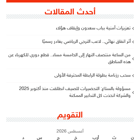
أحدث المقالات
تعزيزات أمنية بباب سعدون وإيقاف هؤلاء
أثر اتفاق نهائي.. لاعب الترجي الرياضي يغادر رسميًا
من الساعة منتصف النهار إلى الخامسة مساء.. قطع دوري للكهرباء عن
هذه المناطق
سحب رزنامة بطولة الرابطة المحترفة الأولى
مسؤولة بالستاغ: التحضيرات للصيف انطلقت منذ أكتوبر 2025
والشركة اتخذت كل التدابير الممكنة
التقويم
أغسطس 2026
ن
ث
أرب
خ
ج
س
د