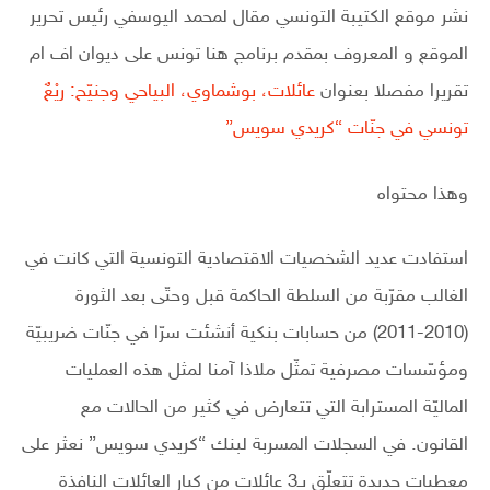
نشر موقع الكتيبة التونسي مقال لمحمد اليوسفي رئيس تحرير
الموقع و المعروف بمقدم برنامج هنا تونس على ديوان اف ام
تقريرا مفصلا بعنوان
عائلات، بوشماوي، البياحي وجنيّح: ريْعٌ
تونسي في جنّات “كريدي سويس”
وهذا محتواه
استفادت عديد الشخصيات الاقتصادية التونسية التي كانت في
الغالب مقرّبة من السلطة الحاكمة قبل وحتّى بعد الثورة
(2010-2011) من حسابات بنكية أنشئت سرّا في جنّات ضريبيّة
ومؤسّسات مصرفية تمثّل ملاذا آمنا لمثل هذه العمليات
الماليّة المسترابة التي تتعارض في كثير من الحالات مع
القانون. في السجلات المسربة لبنك “كريدي سويس” نعثر على
معطيات جديدة تتعلّق بـ3 عائلات من كبار العائلات النافذة