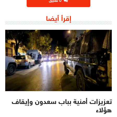
‫0 تعليق
إقرأ أيضا
تعزيزات أمنية بباب سعدون وإيقاف
هؤلاء