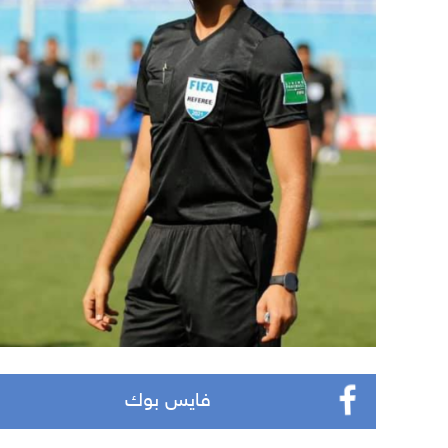
فايس بوك