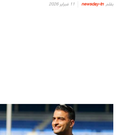
Posted
بقلم
newsday-tn
11 فبراير 2026
on