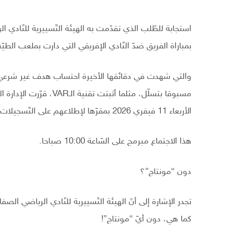
بمباراة الفريق ضدّ النّادي الإفريقي التي دارت بملعب الطيّب المهي
والتي شهدت في دقائقها الأخيرة احتساب هدف غير شرعي لفا
مسبوقا بتسلّل، مثلما أثب
الأربعاء 11 فيفري 2026 بمقرّها لإطلاعهم على التّسجيلات الخاصّة بغرفة الـVAR.
هذا الاجتماع مبرمج على السّاعة 10:00 صباحا.
دون “مونتاج”؟
تجدر الإشارة إلى أنّ الهيئة التّسييرية للنّادي الرياضي ال
كما هي، دون أيّ “مونتاج”!