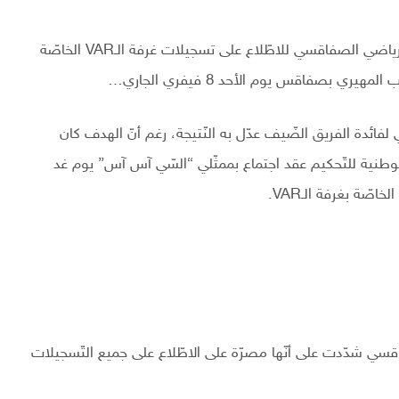
استجابة للطّلب الذي تقدّمت به الهيئة التّسييرية للنّادي الرياضي الصفاقسي للاطّلاع على تسجيلات غرفة الـVAR الخاصّة
ري بصفاقس يوم الأحد 8 فيفري الجاري…
ئدة الفريق الضّيف عدّل به النّتيجة، رغم أنّ الهدف كان
تت تقنية الـVAR، قرّرت الإدارة الوطنية للتّحكيم عقد اجتماع بممثّلي “السّي آس آس” يوم غد
صفاقسي شدّدت على أنّها مصرّة على الاطّلاع على جميع التّسجيلات