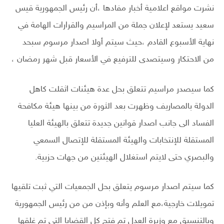
نشرت مواقع اعلامية أخبار مفادها ،أن رئيس الجمهورية قيس
سعيد يستعد لإعلان جملة من المراسيم والقرارات الهامة في
نهاية الأسبوع القادم ،حيث سيتم أولا اصدار مرسوم سبحد
من الاحتكار وسيتصدى للترفيع في الأسعار قبل شهر رمضان ،
كما سيصدر مراسيم تتعلق بحل عدة هيئنات اثقلت كاهل
الدولة بالمصاريف وظهرت بعد الثورة من بينها هيئة مكافحة
الفساد الى جانب اصدار قوانين جديدة تتعلق بالهيئة العليا
المستقلة للإنتخابات والهيئة المستقلة للإتصال السمعي
والبصري حتى لايتم استغلال الهيئتين من جهات حزبية.
كما سيتم اصدار مرسوم يتعلق بحل الجمعيات التي ثبت تلقيها
تمويلات خارجية،مع العلم وأنه وبإذن من من رئيس الجمهورية
وبالتنسيق مع وزيرة العدل تم فتح كل القضايا التي تم غلقها