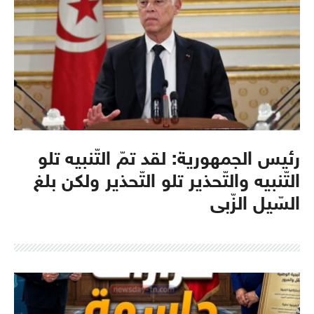
رئيس الجمهورية: لقد تمّ التّنبيه تلو
التّنبيه والتّحذير تلو التّحذير ولكن بلغ
السّيل الزّبى