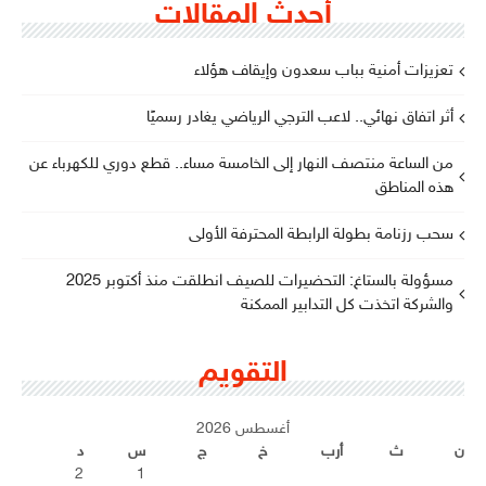
أحدث المقالات
تعزيزات أمنية بباب سعدون وإيقاف هؤلاء
أثر اتفاق نهائي.. لاعب الترجي الرياضي يغادر رسميًا
من الساعة منتصف النهار إلى الخامسة مساء.. قطع دوري للكهرباء عن
هذه المناطق
سحب رزنامة بطولة الرابطة المحترفة الأولى
مسؤولة بالستاغ: التحضيرات للصيف انطلقت منذ أكتوبر 2025
والشركة اتخذت كل التدابير الممكنة
التقويم
أغسطس 2026
ن
ث
أرب
خ
ج
س
د
2
1