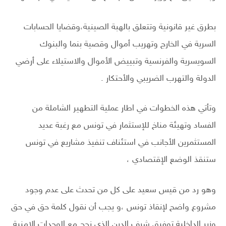
بطرق غير قانونية وتتعلق بالهبة الصينية،وقضايا الحسابات
السرية في الخارج وتهريب أموال وقصية بنما والبنوك
السويسرية والفرنسية وتبييض الأموال والاستيلاء على أرضي
الدولة والتهرب الضريبي والأحتكار .
وتأتي هذه الخطوات في اطار عملية التطهير الشاملة من
الفساد وتهيئة مناخ للإستثمار في تونس مع رغبة عديد
المستثمرين الأجانب في استئناف تنفيذ مشاريع في تونس
ستنقذ الوضع الإقتصادي ،
وهو رد من قيس سعيد على كل من تحدث على عدم وجود
مشروع واضح لإنقاذ تونس ،و يجب أن نقول كلمة حق في حق
وزير الداخلية توفيق شرف الدين الذي نجح مع الوحدات الامنية