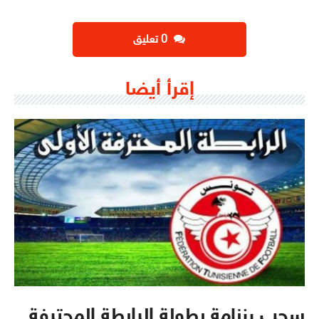
‫0 تعليق
إقرأ أيضا
سحب رزنامة بطولة الرابطة المحترفة