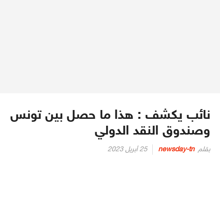
نائب يكشف : هذا ما حصل بين تونس
وصندوق النقد الدولي
Posted
بقلم
newsday-tn
25 أبريل 2023
on