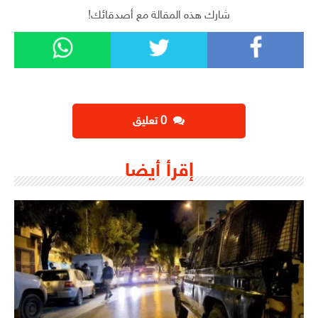
شارك هذه المقالة مع أصدقائك!
‫0 تعليق
إقرأ أيضا