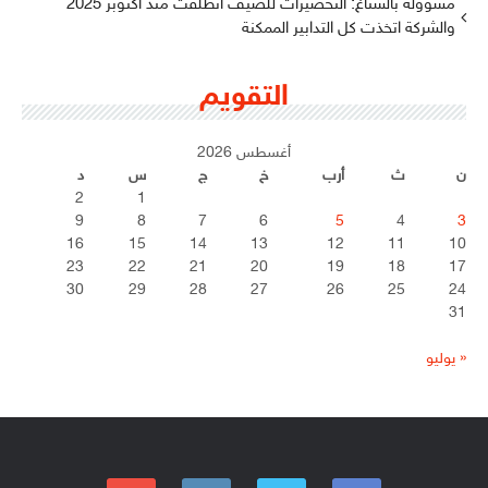
مسؤولة بالستاغ: التحضيرات للصيف انطلقت منذ أكتوبر 2025
والشركة اتخذت كل التدابير الممكنة
التقويم
أغسطس 2026
ن
ث
أرب
خ
ج
س
د
2
1
9
8
7
6
5
4
3
16
15
14
13
12
11
10
23
22
21
20
19
18
17
30
29
28
27
26
25
24
31
« يوليو