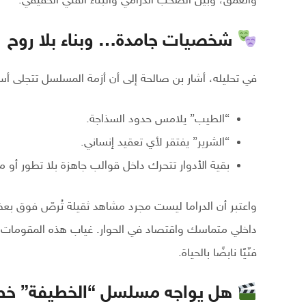
والعمق، وبين الصخب الدرامي والبناء الفني الحقيقي.
شخصيات جامدة… وبناء بلا روح
في تحليله، أشار بن صالحة إلى أن أزمة المسلسل تتجلى أ
“الطيب” يلامس حدود السذاجة.
“الشرير” يفتقر لأي تعقيد إنساني.
بقية الأدوار تتحرك داخل قوالب جاهزة بلا تطور أو مف
واعتبر أن الدراما ليست مجرد مشاهد ثقيلة تُرصّ فوق
داخلي متماسك واقتصاد في الحوار. غياب هذه المقومات —
فنّيًا نابضًا بالحياة.
هل يواجه مسلسل “الخطيفة” خطر