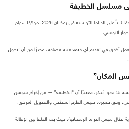
لى مسلسل الخطيفة
في تصعيد غير مسبوق، شنّ المحامي منير بن صالحة هجومًا نارياً على الدراما التونسية في رمضان 2026، موجّهًا سهام
وار التونسي.
 العمل أخفق في تقديم أي قيمة فنية مضافة، محذرًا من أن تتحول
فس المكان”
سه بلا تطور يُذكر، معتبرًا أن “الخطيفة” — من إخراج سوسن
 بقي، وفق تعبيره، حبيس الطرح السطحي والتطويل المرهق.
ية تطال مجمل الدراما الرمضانية، حيث يتم الخلط بين الإطالة