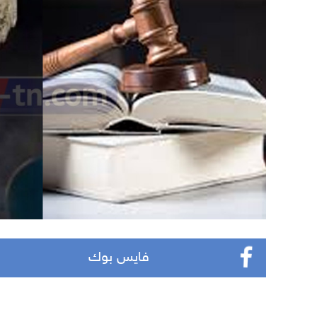
فايس بوك