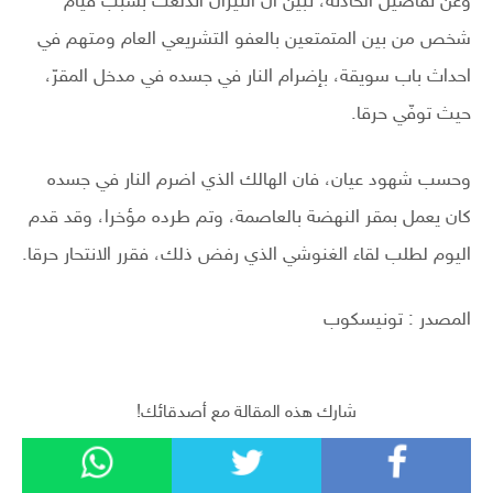
وعن تفاصيل الحادثة، تبين ان النيران اندلعت بسبب قيام
شخص من بين المتمتعين بالعفو التشريعي العام ومتهم في
احداث باب سويقة، بإضرام النار في جسده في مدخل المقرّ،
حيث توفّي حرقا.
وحسب شهود عيان، فان الهالك الذي اضرم النار في جسده
كان يعمل بمقر النهضة بالعاصمة، وتم طرده مؤخرا، وقد قدم
اليوم لطلب لقاء الغنوشي الذي رفض ذلك، فقرر الانتحار حرقا.
المصدر : تونيسكوب
شارك هذه المقالة مع أصدقائك!