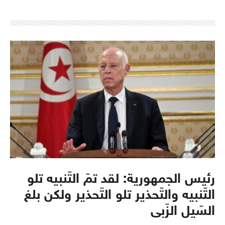
رئيس الجمهورية: لقد تمّ التّنبيه تلو
التّنبيه والتّحذير تلو التّحذير ولكن بلغ
السّيل الزّبى