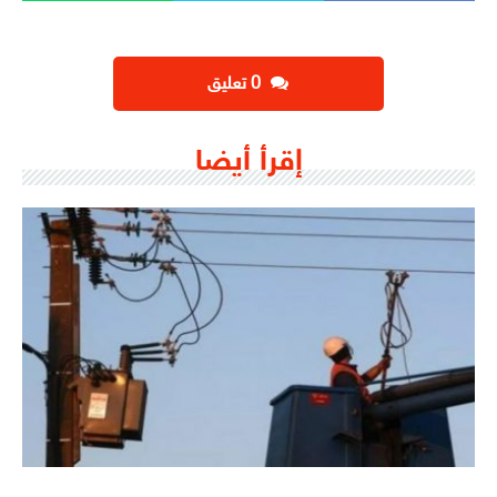
‫0 تعليق
إقرأ أيضا