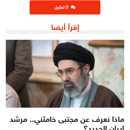
‫0 تعليق
إقرأ أيضا
ماذا نعرف عن مجتبى خامئني.. مرشد
ايران الجديد؟