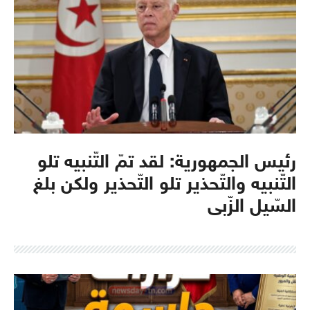
رئيس الجمهورية: لقد تمّ التّنبيه تلو
التّنبيه والتّحذير تلو التّحذير ولكن بلغ
السّيل الزّبى