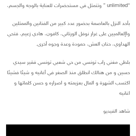
“unlimited ” وتتمثل في مستحضرات للعناية بالوجه والجسم،
بأحد النزل بالعاصمة بحضور عدد كبير من الفنانين والممثلين
واإلعالميين على غرار نوفل الورتاني، كافون، هادي زعيم، فتحي
الهداوي، حنان العش، حمودة وعدة وجوه أخرى.
بلطي مغني راب تونسي من حي شعبي تونسي فقير سيدي
حسين و من هنالك انطلق منذ الصغر في أغانيه و شيئا فشيئا
اكتسب الشهرة و المال بعزيمته و اصراره و حسن كلماتها و
اغانيه
شاهد الفيديو