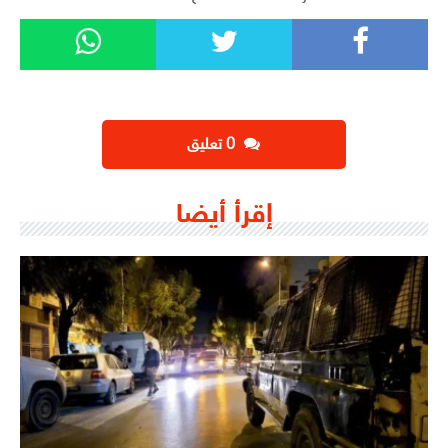
‫0 تعليق
إقرأ أيضا