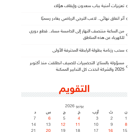
تعزيزات أمنية بباب سعدون وإيقاف هؤلاء
أثر اتفاق نهائي.. لاعب الترجي الرياضي يغادر رسميًا
من الساعة منتصف النهار إلى الخامسة مساء.. قطع دوري
للكهرباء عن هذه المناطق
سحب رزنامة بطولة الرابطة المحترفة الأولى
مسؤولة بالستاغ: التحضيرات للصيف انطلقت منذ أكتوبر
2025 والشركة اتخذت كل التدابير الممكنة
التقويم
يونيو 2026
ن
ث
أرب
خ
ج
س
د
7
6
5
4
3
2
1
14
13
12
11
10
9
8
21
20
19
18
17
16
15