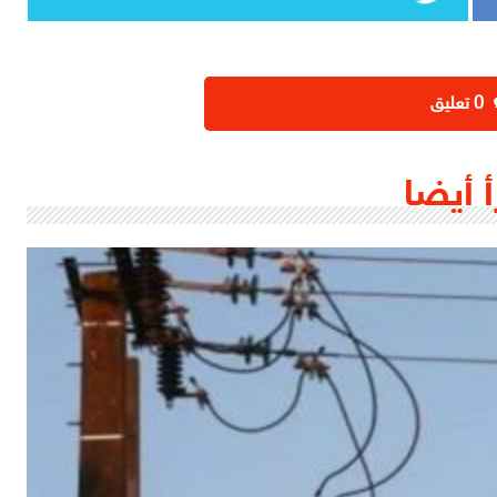
‫0 تعليق
أ أيضا