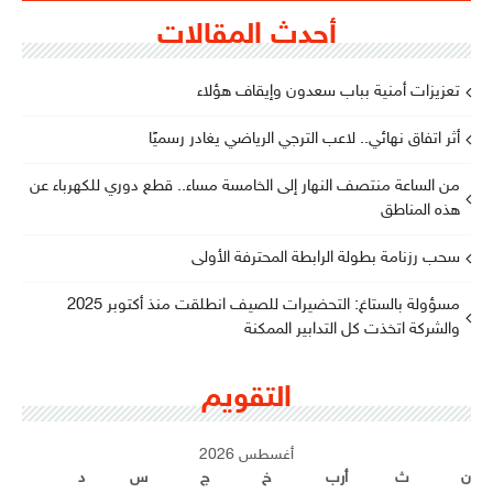
أحدث المقالات
تعزيزات أمنية بباب سعدون وإيقاف هؤلاء
أثر اتفاق نهائي.. لاعب الترجي الرياضي يغادر رسميًا
من الساعة منتصف النهار إلى الخامسة مساء.. قطع دوري للكهرباء عن
هذه المناطق
سحب رزنامة بطولة الرابطة المحترفة الأولى
مسؤولة بالستاغ: التحضيرات للصيف انطلقت منذ أكتوبر 2025
والشركة اتخذت كل التدابير الممكنة
التقويم
أغسطس 2026
ن
ث
أرب
خ
ج
س
د