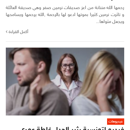
رحمها الله مننانة من اعز صديقات نرمين صفر وهي صديقة العائلة
و تاثرت نرمين كثيرا بموتها ادعو لها بالرحمة ,الله يرحمها ويسامحها
ويجعل مثواها...
أكمل القراءة
فيديوهات