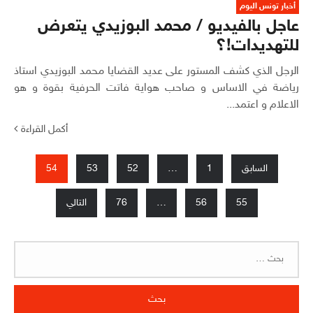
أخبار تونس اليوم
عاجل بالفيديو / محمد البوزيدي يتعرض
للتهديدات!؟
الرجل الذي كشف المستور على عديد القضايا محمد البوزيدي استاذ
رياضة في الاساس و صاحب هواية فاتت الحرفية بقوة و هو
الاعلام و اعتمد...
أكمل القراءة
Posts
السابق
1
…
52
53
54
pagination
55
56
…
76
التالي
البحث
عن: