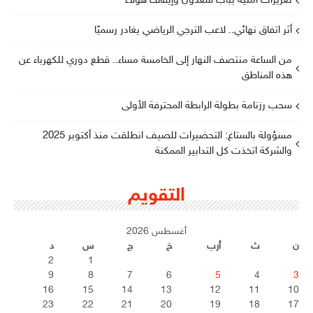
تعزيزات أمنية بباب سعدون وإيقاف هؤلاء
أثر اتفاق نهائي.. لاعب الترجي الرياضي يغادر رسميًا
من الساعة منتصف النهار إلى الخامسة مساء.. قطع دوري للكهرباء عن
هذه المناطق
سحب رزنامة بطولة الرابطة المحترفة الأولى
مسؤولة بالستاغ: التحضيرات للصيف انطلقت منذ أكتوبر 2025
والشركة اتخذت كل التدابير الممكنة
التقويم
أغسطس 2026
ن
ث
أرب
خ
ج
س
د
2
1
9
8
7
6
5
4
3
16
15
14
13
12
11
10
23
22
21
20
19
18
17