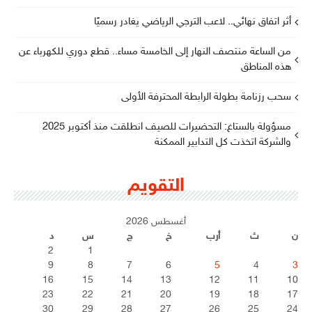
أثر اتفاق نهائي.. لاعب الترجي الرياضي يغادر رسميًا
من الساعة منتصف النهار إلى الخامسة مساء.. قطع دوري للكهرباء عن
هذه المناطق
سحب رزنامة بطولة الرابطة المحترفة الأولى
مسؤولة بالستاغ: التحضيرات للصيف انطلقت منذ أكتوبر 2025
والشركة اتخذت كل التدابير الممكنة
التقويم
أغسطس 2026
ن
ث
أرب
خ
ج
س
د
2
1
9
8
7
6
5
4
3
16
15
14
13
12
11
10
23
22
21
20
19
18
17
30
29
28
27
26
25
24