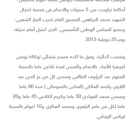
أحكاما تراوحت بين 5 سنوات والاعدام في قضية اغتيال
الشهيد محمد البراهمي المنسق العام لحزب التيار الشعبي،
وعضو المجلس الوطني التأسيسي، الذي اغتيل أمام منزله،
يوم 25 جويلية 2013.
وقضت الدائرة، وفق ما اكده مصدر قضائي لوكالة تونس
افريقيا للأنباء، بالاعدام والسجن لمدة ثلاثين عاما بالنسبة
للمتهم عبد الرؤوف الطالبي وبسجن كل من عز الدين عبد
اللاوي واحمد المالكي (المكنى بالصومالي ) مدة 60 عاما
وبسجن محمد العوادي 50 عاما وكريم الكلاعي 45 عاما و20
عاما لكل من عامر البلعزي ومحمد العكاري و10 اعوام بالنسبة
لرياض الورتاني.