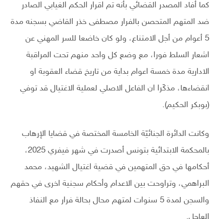
كما أفاد المصدر القضائي بأنه تم اقرار الحكم الغيابي الصادر
ضد المتهم المتحصن بالفرار مصطفى خذر القاضي بسجنه مدة
5 أعوام من أجل الامتناع، ولو كان خاضعا للسر المهني عن
اشعار السلط فورا، مع وضع كل واحد منهم تحت المراقبة
الادارية مدة خمسة اعوام بداية من تاريخ قضاء العقوبة او
انقضاءها، مذكّرا ان الفاعل الاصلي لعملية الاغتيال قد توفي
(بوبكر الحكيم).
وكانت الدائرة الجنائيّة الخامسة المختصة في قضايا الإرهاب
بالمحكمة الابتدائية بتونس أصدرت في شهر فيفري 2025،
أحكامها في حق المتهمين في قضية اغتيال الشهيد، محمد
البراهمي، وتراوحت بين الاعدام وأحكام سجنية اخرى في حقهم
والسجن لمدة 5 سنوات لمتهم محال بحالة فرار مع النفاذ
العاجل.