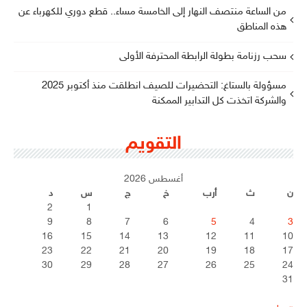
من الساعة منتصف النهار إلى الخامسة مساء.. قطع دوري للكهرباء عن
هذه المناطق
سحب رزنامة بطولة الرابطة المحترفة الأولى
مسؤولة بالستاغ: التحضيرات للصيف انطلقت منذ أكتوبر 2025
والشركة اتخذت كل التدابير الممكنة
التقويم
أغسطس 2026
ن
ث
أرب
خ
ج
س
د
2
1
9
8
7
6
5
4
3
16
15
14
13
12
11
10
23
22
21
20
19
18
17
30
29
28
27
26
25
24
31