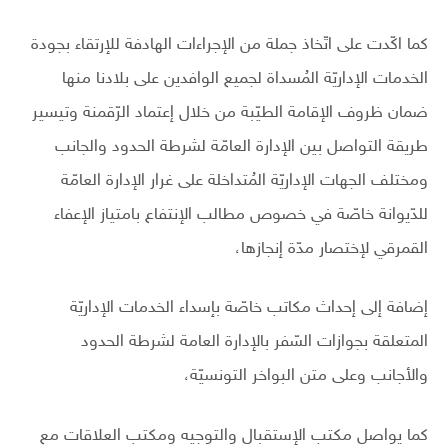
كما اكّدت على اتّخاذ جملة من الإجراءات الهادفة للإرتقاء بجودة
الخدمات الإداريّة المُسداة لجميع الوافدين على بلادنا منها
ضمان ظروف الإقامة الطيّبة من خلال إعتماد الرّقمنة وتيسير
طريقة التواصل بين الإدارة العامّة لشرطة الحدود والجانب
ومختلف الجهات الإداريّة المُتداخلة على غرار الإدارة العامّة
للدّيوانة خاصّة في خصوص مطالب الإنتفاع بامتياز الإعفاء
القمرقي لإختصار مدّة إنجازها،
إضافة إلى إحداث مكاتب خاصّة بإسداء الخدمات الإداريّة
المتعلقة بجوازات السّفر بالإدارة العامة لشرطة الحدود
والأجانب وعلى متن البواخر التونسيّة،
كما يواصل مكتب الإستقبال والتوجيه ومكتب العلاقات مع