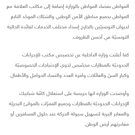
المواطن بفضاء المواطن بالوزارة إضافة إلى مكاتب العلاقة مع
المواطن بجميع مناطق الأمن الوطني والشبّاك الموحّد التابع
لديوان التونسيّين بالخارج إسداء مختلف الخدمات لفائدة الجالية
التونسيّة في أحسن الظروف.
كما أعلنت وزارة الداخلية عن تخصيص مكتب للإجراءات
الحدوديّة بالمطارات مخصّص لذوي الإحتياجات الخصوصيّة
وكبار السنّ والعائلات وافرة العدد والنساء الحوامل والأطفال.
وأوضحت الوزارة انها حريصة على استغلال كافّة شبابيك
الإجراءات الحدوديّة بالمطارات وجميع الممرّات بالموانئ البحريّة
والمعابر البرية لتسهيل سيولة الحركة عند حلول المسافرين أو
مغادرتهم أرض الوطن.