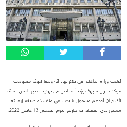
أعلنت وزارة الدّاخليّة في بلاغ لها، أنّه وتبعا لتوفّر معلومات
مؤكّدة حول شبهة تورّط أشخاص في تهديد خطير للأمن العامّ،
اتّضح أنّ أحدهم مشمول بالبحث في ملفّ ذو صبغة إرهابيّة
منشور لدى القضاء، تمّ بتاريخ اليوم الخميس 13 جانفي 2022،