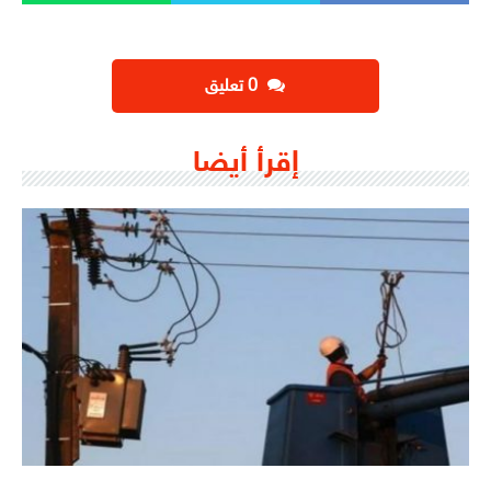
‫0 تعليق
إقرأ أيضا