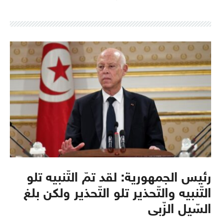
رئيس الجمهورية: لقد تمّ التّنبيه تلو
التّنبيه والتّحذير تلو التّحذير ولكن بلغ
السّيل الزّبى