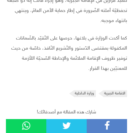
تنفيذ قرارين في الإقامة الجبريّة، وهو إجراء قالت إنه ذو صبغة
تحفظيّة أملته الضّرورة في إطار حماية الأمن العامّ، وينتهي
بانتهاء موجبه.
كما أكدت الوزارة في بلاغها، حرصها على التّقيّد بالضّمانات
المكفولة بمقتضى الدّستور والتّشريع النّافذ، خاصّة من حيث
توفير ظروف الإقامة الملائمة والإحاطة الصّحيّة اللاّزمة
للمعنيّين بهذا القرار.
الاقامة الجبرية
وزارة الداخلية
شارك هذه المقالة مع أصدقائك!