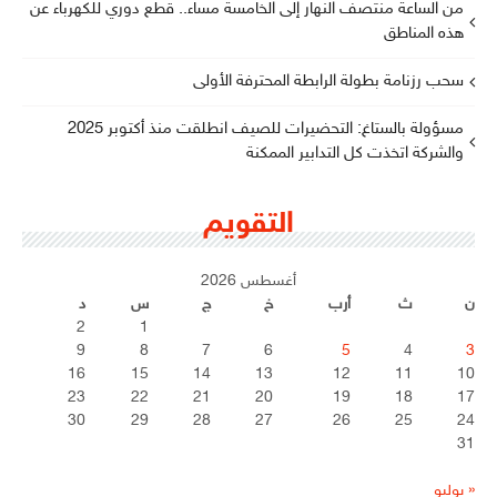
من الساعة منتصف النهار إلى الخامسة مساء.. قطع دوري للكهرباء عن
هذه المناطق
سحب رزنامة بطولة الرابطة المحترفة الأولى
مسؤولة بالستاغ: التحضيرات للصيف انطلقت منذ أكتوبر 2025
والشركة اتخذت كل التدابير الممكنة
التقويم
أغسطس 2026
ن
ث
أرب
خ
ج
س
د
2
1
9
8
7
6
5
4
3
16
15
14
13
12
11
10
23
22
21
20
19
18
17
30
29
28
27
26
25
24
31
« يوليو