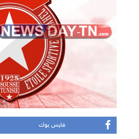
فايس بوك