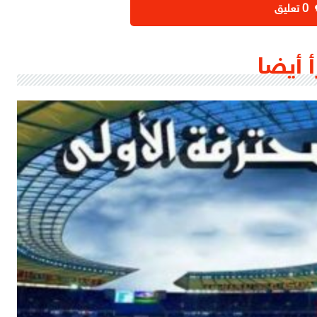
‫0 تعليق
أ أيضا