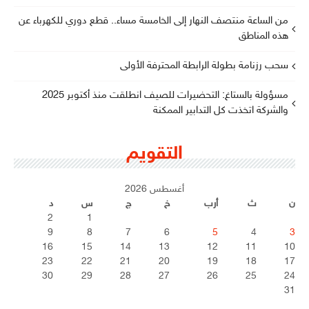
من الساعة منتصف النهار إلى الخامسة مساء.. قطع دوري للكهرباء عن
هذه المناطق
سحب رزنامة بطولة الرابطة المحترفة الأولى
مسؤولة بالستاغ: التحضيرات للصيف انطلقت منذ أكتوبر 2025
والشركة اتخذت كل التدابير الممكنة
التقويم
أغسطس 2026
ن
ث
أرب
خ
ج
س
د
2
1
9
8
7
6
5
4
3
16
15
14
13
12
11
10
23
22
21
20
19
18
17
30
29
28
27
26
25
24
31