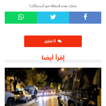
شارك هذه المقالة مع أصدقائك!
‫0 تعليق
إقرأ أيضا