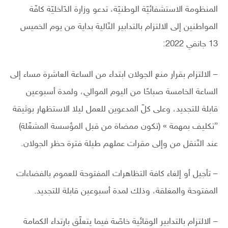
المنظومة الاستشفائيّة الوطنيّة، تدعو وزارة الدّاخليّة كافّة
المواطنين إلى الالتزام بالتدابير التّالية بداية من يوم الخميس
13 جانفي 2022:
– الالتزام بقرار منع الجولان ابتداء من الساعة العاشرة مساء إلى
الساعة الخامسة صباحًا من اليوم الموالي، ولمدة أسبوعين
قابلة للتجديد، وعلى كلّ المدعوين للعمل ليلا الاستظهار بوثيقة
”تكليف بمهمة » (تكون ممضاة من قبل المؤسسة المشغّلة)
عند التّنقل من وإلى مقرات عملهم طيلة فترة حظر الجولان.
– تأجيل أو إلغاء كافة التظاهرات المفتوحة للعموم بالفضاءات
المفتوحة والمغلقة، وذلك لمدة أسبوعين قابلة للتجديد.
– الالتزام بالتدابير الوقائية خاصّة فيما يتعلّق بارتداء الكمامة