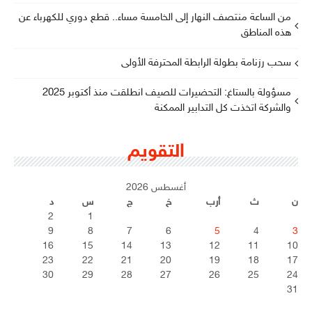
من الساعة منتصف النهار إلى الخامسة مساء.. قطع دوري للكهرباء عن
هذه المناطق
سحب رزنامة بطولة الرابطة المحترفة الأولى
مسؤولة بالستاغ: التحضيرات للصيف انطلقت منذ أكتوبر 2025
والشركة اتخذت كل التدابير الممكنة
التقويم
أغسطس 2026
ن
ث
أرب
خ
ج
س
د
2
1
9
8
7
6
5
4
3
16
15
14
13
12
11
10
23
22
21
20
19
18
17
30
29
28
27
26
25
24
31