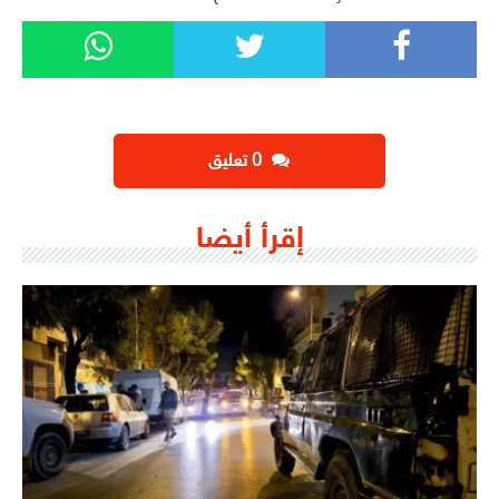
‫0 تعليق
إقرأ أيضا