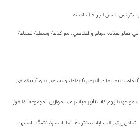
عي دفاع بقيادة مرياح والجلاصي، مع كثافة وسطية لصناعة
قبل هذه المباراة، يتصدر الملعب المالي المجموعة برصيد 8 نقاط، بينما يملك الترجي 6 نقاط، ويتساوى بترو أتلتيكو في
 مواجهة اليوم ذات تأثير مباشر على موازين المجموعة: فالفوز
التعادل يبقي الحسابات مفتوحة، أما الخسارة فتعقّد المشهد