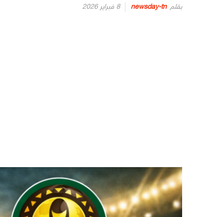
Posted
بقلم
newsday-tn
8 فبراير 2026
on