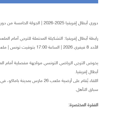
دوري أبطال إفريقيا 2025-2026 | الجولة الخامسة من دور المجموعات
رابطة أبطال إفريقيا: التشكيلة المحتملة للترجي أمام الملع
الأحد 8 فيفري 2026 | الساعة 17:00 بتوقيت تونس | ملعب 26 مارس (باماكو) | الحكم: مصطفى غربالسياحة في تونس
يخوض الترجي الرياضي التونسي مواجهة مفصلية أمام الم
أبطال إفريقيا.
اللقاء يُقام على أرضية ملعب 26 
سباق التأهل.
الفقرة المختصرة: