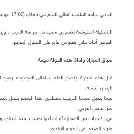
الترجي يواجه الملعب المالي اليوم في باماكو (17:00 بتوقيت تونس) ضمن الجولة الخامسة.
التشكيلة المتوقعة تضم بن سعيد في حراسة المرمى، وربا
الفرص أمام ثنائي هجومي قادر على التحول السريع.
سياق المباراة ولماذا هذه الجولة مهمة
الرصيد نفسه،
فيما يتذيل سيمبا الترتيب بنقطتين. هذا الوضع يجعل نتيجة
يعزّز فرص الترجي
في الاقتراب من الصدارة أو انتزاعها بحسب بقية النتائج، و
وتزيد الضغط في الجولة الأخيرة.