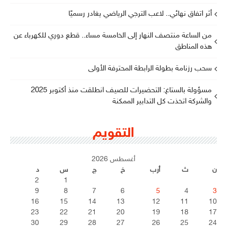
أثر اتفاق نهائي.. لاعب الترجي الرياضي يغادر رسميًا
من الساعة منتصف النهار إلى الخامسة مساء.. قطع دوري للكهرباء عن
هذه المناطق
سحب رزنامة بطولة الرابطة المحترفة الأولى
مسؤولة بالستاغ: التحضيرات للصيف انطلقت منذ أكتوبر 2025
والشركة اتخذت كل التدابير الممكنة
التقويم
أغسطس 2026
ن
ث
أرب
خ
ج
س
د
2
1
9
8
7
6
5
4
3
16
15
14
13
12
11
10
23
22
21
20
19
18
17
30
29
28
27
26
25
24