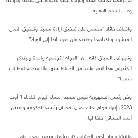
من رفعها بعزيمة صلبة وبارادة قوية للحفاظ على وطننا ودولتنا
وعلى السلم الاهلية.
واضاف قائلا “سنعمل على تحقيق ارادة شعبنا وتحقيق العدل
المنشود والكرامة الوطنية ولن نعود أبدا إلى الوراء”.
وتابع في السياق ذاته، أن “الدولة التونسية واحدة وليتذكر
الكثيرون هذا الامر ولابد من الحفاظ عليها والاستجابة لمطالب
شعبنا”.
وقرر رئيس الجمهورية قيس سعيد، مساء اليوم الثلاثاء 1 أوت
2023، إنهاء مهام نجلاء بودن رمضان رئيسة للحكومة وتعيين
أحمد الحشاني خلفا لها.
وللاشارة فإن أحمد الحشاني كان يشغل منصب مدير عام