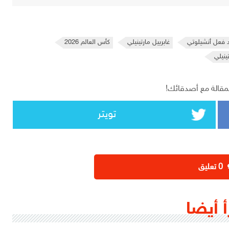
 فعل أنشيلوتي
غابرييل مارتينيلي
كأس العالم 2026
نيلي
مقالة مع أصدقائك!
تويتر
‫0 تعليق
أ أيضا