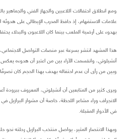
ومع انطلاق احتفالات اللاعبين والجهاز الفني والجماهير با
علامات الاستفهام، إذ حافظ المدرب الإيطالي على هدوئه ال
بهدوء على أرضية الملعب بينما كان اللاعبون والبدلاء يحتف
هذا المشهد انتشر بسرعة عبر منصات التواصل الاجتماعي،
أنشيلوتي، وانقسمت الآراء بين من اعتبر أن هدوءه يعكس
وبين من رأى أن عدم احتفاله بهدف بهذا الحجم كان تصرفًا غ
ويرى كثير من المتابعين أن أنشيلوتي، المعروف ببرودة أع
الانجراف وراء مشاعر اللحظة، خاصة أن مشوار البرازيل في ا
في الأدوار المقبلة.
وبهذا الانتصار المثير، يواصل منتخب البرازيل رحلته نحو حلم