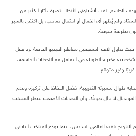
لهدف الحاسم، لفت أنشيلوتي الأنظار بتصرف أثار الكثير من
معتاد ولم يُظهر أي انفعال أو احتفال صاخب، بل اكتفى بالسير
لون بطريقة جنونية.
 حيث تداول آلاف المشجعين مقاطع الفيديو الخاصة برد فعل
 شخصيته وخبرته الطويلة في التعامل مع اللحظات الحاسمة،
ريبًا وغير متوقع.
صابه طوال مسيرته التدريبية، فضّل الحفاظ على تركيزه وعدم
لمونديال لا يزال طويلًا، وأن التحديات الأصعب تنتظر المنتخب
 التتويج بلقبه العالمي السادس، بينما يودّع المنتخب الياباني