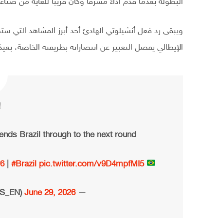
البطولة بعدما قدم أداءً مشرفًا وكان قريبًا للغاية من صناعة 
ويبقى رد فعل أنشيلوتي الهادئ أحد أبرز المشاهد التي ست
الإيطالي يفضل التعبير عن انتصاراته بطريقته الخاصة، بعيدً
!
sends Brazil through to the next round!
6
|
#Brazil
pic.twitter.com/v9D4mpfMI5
Brazil 2-1 Japan
June 29, 2026
— beIN SPORTS (@beINSPORTS_EN)