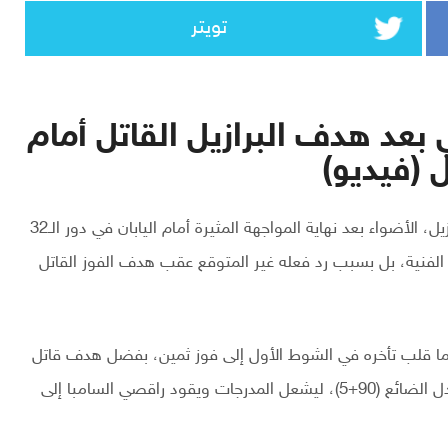
تويتر
عد هدف البرازيل القاتل أمام
 (فيديو)
خطف الإيطالي كارلو أنشيلوتي، المدير الفني لمنتخب البرازيل، الأضواء بعد نهاية المواجهة المثيرة أمام اليابان في دور الـ32
سبب قراراته الفنية، بل بسبب رد فعله غير المتوقع عقب هدف الفوز القاتل
نتخب البرازيلي انتصارًا دراماتيكيًا بنتيجة 2-1 بعدما قلب تأخره في الشوط الأول إلى فوز ثمين، بفضل هدف قاتل
وقّعه غابرييل مارتينيلي في الدقيقة الخامسة من الوقت بدل الضائع (90+5)، ليشعل المدرجات ويقود راقصي السامبا إلى