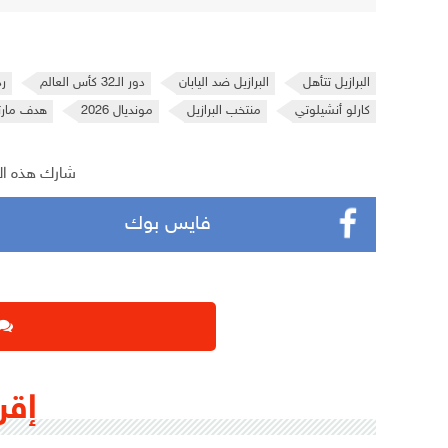
البرازيل تتأهل
البرازيل ضد اليابان
دور الـ32 كأس العالم
رد
كارلو أنشيلوتي
منتخب البرازيل
مونديال 2026
هدف مارتي
شارك هذه ال
فايس بوك
إقر