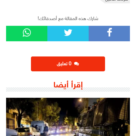
شارك هذه المقالة مع أصدقائك!
‫0 تعليق
إقرأ أيضا