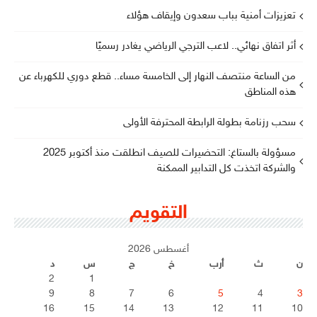
تعزيزات أمنية بباب سعدون وإيقاف هؤلاء
أثر اتفاق نهائي.. لاعب الترجي الرياضي يغادر رسميًا
من الساعة منتصف النهار إلى الخامسة مساء.. قطع دوري للكهرباء عن
هذه المناطق
سحب رزنامة بطولة الرابطة المحترفة الأولى
مسؤولة بالستاغ: التحضيرات للصيف انطلقت منذ أكتوبر 2025
والشركة اتخذت كل التدابير الممكنة
التقويم
أغسطس 2026
ن
ث
أرب
خ
ج
س
د
2
1
9
8
7
6
5
4
3
16
15
14
13
12
11
10