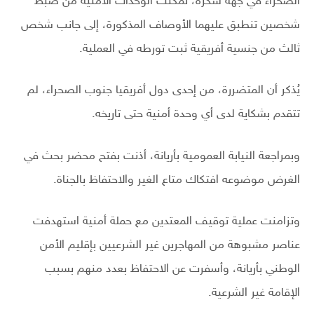
الصحراء في جهة سكرة، تمكنت الوحدات الأمنية من ضبط
شخصين تنطبق عليهما الأوصاف المذكورة، إلى جانب شخص
ثالث من جنسية أفريقية ثبت تورطه في العملية.
يُذكر أن المتضررة، من إحدى دول أفريقيا جنوب الصحراء، لم
تتقدم بشكاية لدى أي وحدة أمنية حتى تاريخه.
وبمراجعة النيابة العمومية بأريانة، أذنت بفتح محضر بحث في
الغرض موضوعه افتكاك متاع الغير والاحتفاظ بالجناة.
وتزامنت عملية توقيف المعتدين مع حملة أمنية استهدفت
عناصر مشبوهة من المهاجرين غير الشرعيين بإقليم الأمن
الوطني بأريانة، وأسفرت عن الاحتفاظ بعدد منهم بسبب
الإقامة غير الشرعية.